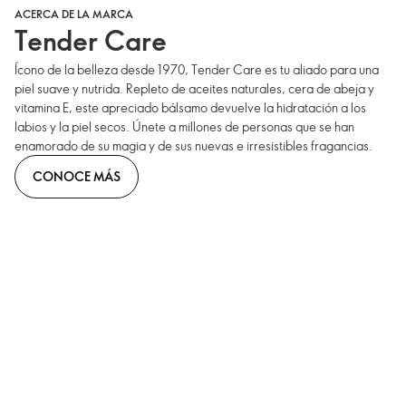
ACERCA DE LA MARCA
Tender Care
Ícono de la belleza desde 1970, Tender Care es tu aliado para una
piel suave y nutrida. Repleto de aceites naturales, cera de abeja y
vitamina E, este apreciado bálsamo devuelve la hidratación a los
labios y la piel secos. Únete a millones de personas que se han
enamorado de su magia y de sus nuevas e irresistibles fragancias.
CONOCE MÁS