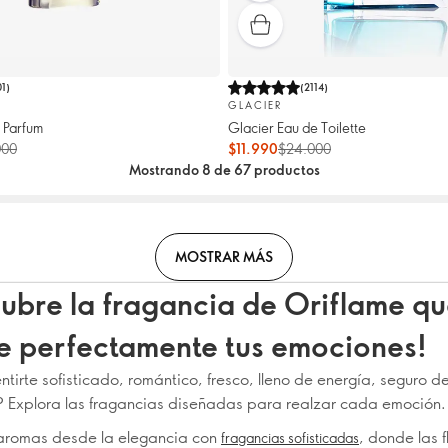
01
)
(
2114
)
GLACIER
 Parfum
Glacier Eau de Toilette
000
$11.990
$24.000
Mostrando 8 de 67 productos
MOSTRAR MÁS
ubre la fragancia de Oriflame q
je perfectamente tus emociones!
tirte sofisticado, romántico, fresco, lleno de energía, seguro d
? Explora las fragancias diseñadas para realzar cada emoción.
aromas desde la elegancia con
, donde las f
fragancias sofisticadas