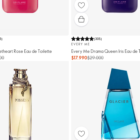
3
)
(
305
)
EVERY ME
heart Rose Eau de Toilette
Every Me Drama Queen Iris Eau de T
00
$17.990
$29.000