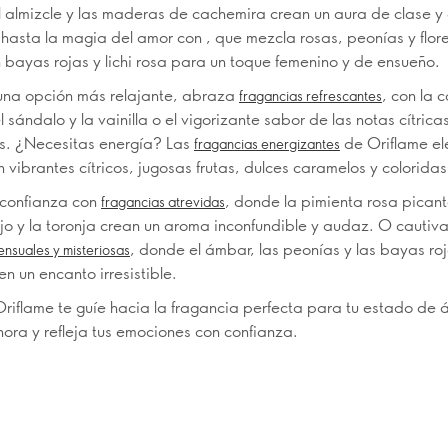
l almizcle y las maderas de cachemira crean un aura de clase y 
hasta la magia del amor con , que mezcla rosas, peonías y flor
 bayas rojas y lichi rosa para un toque femenino y de ensueño.
una opción más relajante, abraza
, con la 
fragancias refrescantes
 sándalo y la vainilla o el vigorizante sabor de las notas cítrica
s. ¿Necesitas energía? Las
de Oriflame el
fragancias energizantes
n vibrantes cítricos, jugosas frutas, dulces caramelos y coloridas 
confianza con
, donde la pimienta rosa picant
fragancias atrevidas
ojo y la toronja crean un aroma inconfundible y audaz. O cautiv
, donde el ámbar, las peonías y las bayas roj
ensuales y misteriosas
n un encanto irresistible.
riflame te guíe hacia la fragancia perfecta para tu estado de 
ra y refleja tus emociones con confianza.