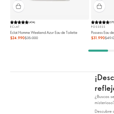
(
434
)
(
17
ECLAT
POSSESS
Eclat Homme Weekend Azur Eau de Toilette
Possess Eau de
$24.990
$35.000
$31.990
$49.
¡Desc
refle
¿Buscas sen
misterioso
Descubre 