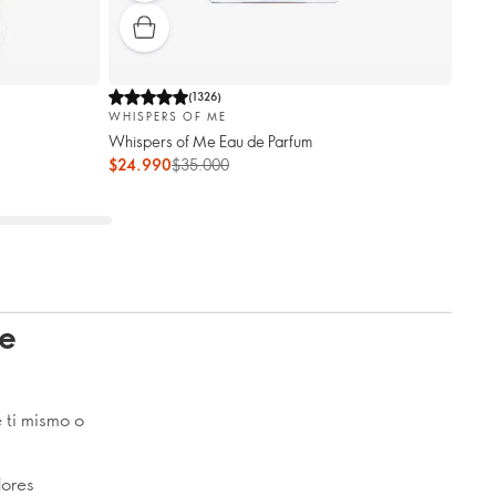
(
1326
)
WHISPERS OF ME
Whispers of Me Eau de Parfum
$24.990
$35.000
ue
e ti mismo o
lores