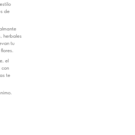
estilo
es de
calmante
s, herbales
evan tu
flores.
e, el
a con
as te
ánimo.