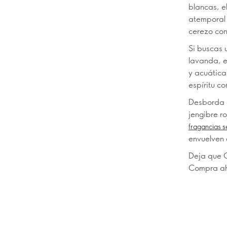
blancas, e
atemporal 
cerezo con
Si buscas 
lavanda, el
y acuática
espíritu co
Desborda 
jengibre r
fragancias s
envuelven e
Deja que O
Compra aho