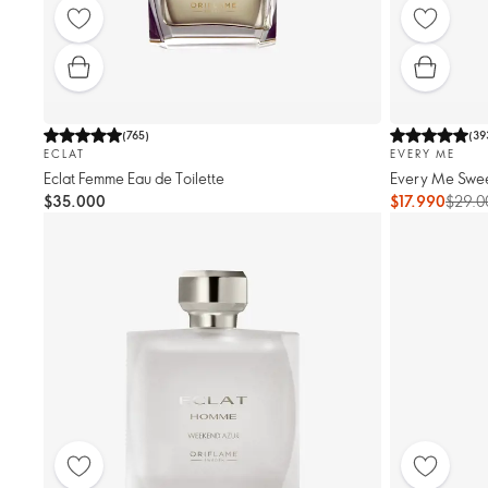
(
765
)
(
39
ECLAT
EVERY ME
Eclat Femme Eau de Toilette
Every Me Sweet
$35.000
$17.990
$29.0