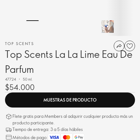
TOP SCENTS
Top Scents La La Lime Eau De
Parfum
47724
50 ml.
$54.000
MUESTRAS DE PRODUCTO
Flete gratis para Members al adquirir cualquier producto más un
producto participante.
Tiempo de entrega: 3 a 5 días hábiles
Métodos de pago: