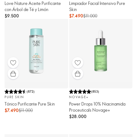
Love Nature Aceite Purificante
Limpiador Facial Intensivo Pure
con Árbol de Té y Limón
Skin
$9.500
$7.490
$11.000
(
872
)
(
853
)
PURE SKIN
NOVAGE+
Tónico Purificante Pure Skin
Power Drops 10% Niacinamida
Proceuticals Novage+
$7.490
$11.000
$28.000