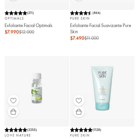
(
211
)
(
864
)
OPTIMALS
PURE SKIN
Exfoliante Facial Optimals
Exfoliante Facial Suavizante Pure
Skin
$7.990
$12.000
$7.490
$11.000
(
2255
)
(
1128
)
LOVE NATURE
PURE SKIN