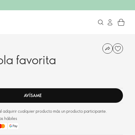
pla favorita
AVÍSAME
l adquirir cualquier producto más un producto participante.
as hábiles