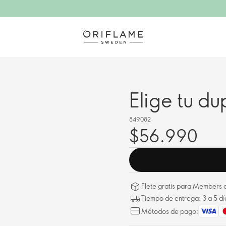
Elige tu du
849082
$56.990
Flete gratis para Members a
Tiempo de entrega: 3 a 5 dí
Métodos de pago: