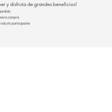
r y disfruta de grandes beneficios!
pedido
imera compra
rodcuto participante