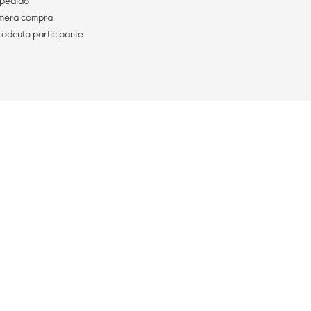
pedido
imera compra
rodcuto participante