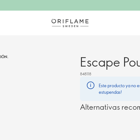
Escape Po
IÓN.
848118
Este producto ya no e
estupendas!
Alternativas rec