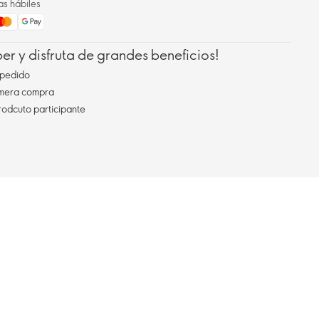
as hábiles
r y disfruta de grandes beneficios!
pedido
imera compra
rodcuto participante