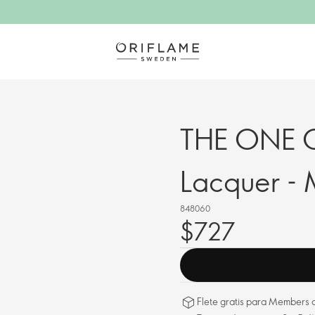
THE ONE G
Lacquer - 
848060
$727
Flete gratis para Members a