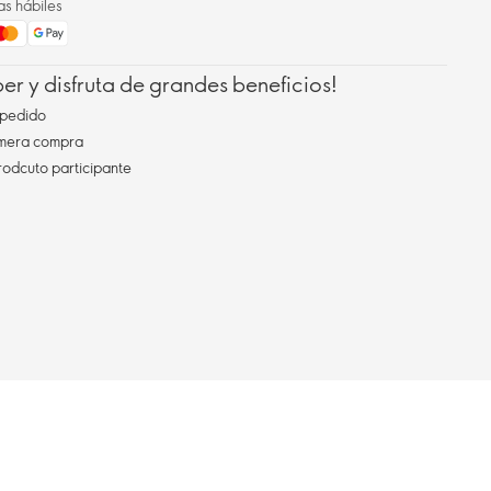
as hábiles
r y disfruta de grandes beneficios!
pedido
imera compra
rodcuto participante