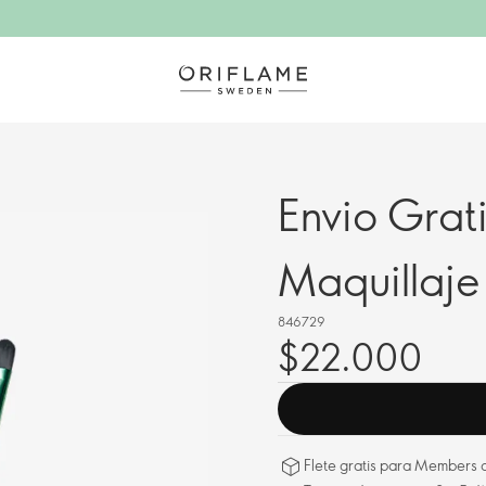
Envio Grat
Maquillaje
846729
$22.000
Flete gratis para Members a