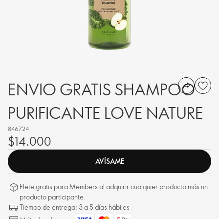
ENVIO GRATIS SHAMPOO
PURIFICANTE LOVE NATURE
846724
$14.000
AVÍSAME
Flete gratis para Members al adquirir cualquier producto más un
producto participante.
Tiempo de entrega: 3 a 5 días hábiles