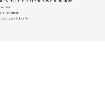
r y disfruta de grandes beneficios!
pedido
imera compra
rodcuto participante