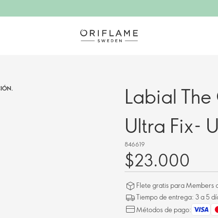
Labial The
IÓN.
Ultra Fix- 
846619
$23.000
Flete gratis para Members a
Tiempo de entrega: 3 a 5 dí
Métodos de pago: