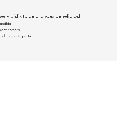
r y disfruta de grandes beneficios!
pedido
imera compra
rodcuto participante