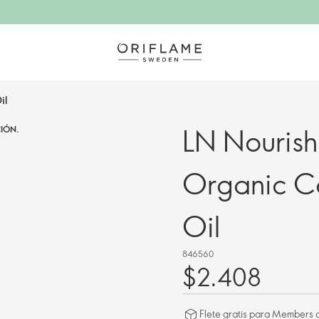
il
LN Nourish
IÓN.
Organic C
Oil
846560
$2.408
Flete gratis para Members a