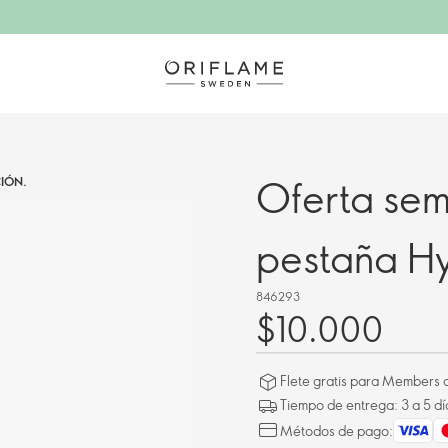
Oferta se
IÓN.
pestaña Hy
846293
$10.000
Flete gratis para Members a
Tiempo de entrega: 3 a 5 dí
Métodos de pago: