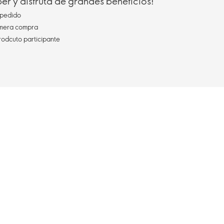
r y disfruta de grandes beneficios!
pedido
imera compra
rodcuto participante