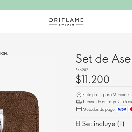
Set de As
IÓN.
846282
$11.200
Flete gratis para Members a
Tiempo de entrega: 3 a 5 dí
Métodos de pago:
El Set incluye (1)