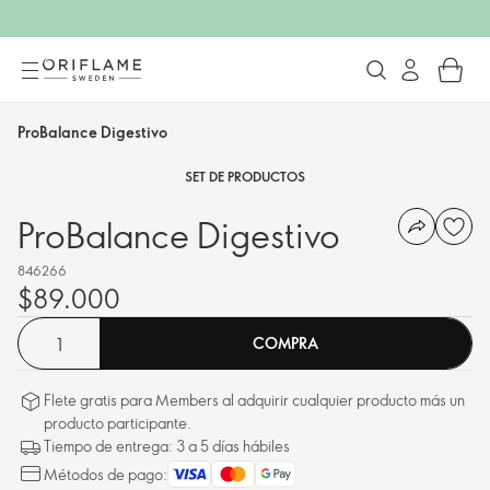
ProBalance Digestivo
SET DE PRODUCTOS
ProBalance Digestivo
846266
$89.000
COMPRA
Flete gratis para Members al adquirir cualquier producto más un
producto participante.
Tiempo de entrega: 3 a 5 días hábiles
Métodos de pago: