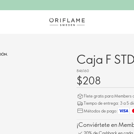
Caja F ST
IÓN.
846160
$208
Flete gratis para Members a
Tiempo de entrega: 3 a 5 dí
Métodos de pago:
¡Conviértete en Membe
20% de Cashback en cada 