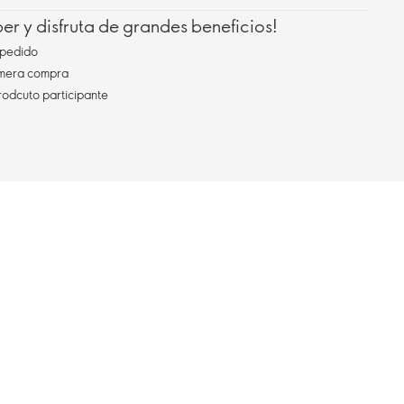
r y disfruta de grandes beneficios!
pedido
imera compra
rodcuto participante