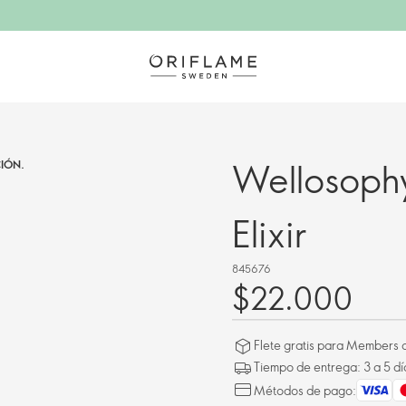
Wellosoph
IÓN.
Elixir
845676
$22.000
Flete gratis para Members a
Tiempo de entrega: 3 a 5 dí
Métodos de pago: