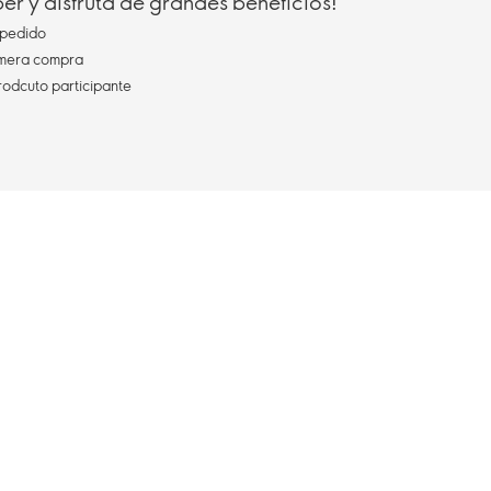
r y disfruta de grandes beneficios!
pedido
imera compra
rodcuto participante