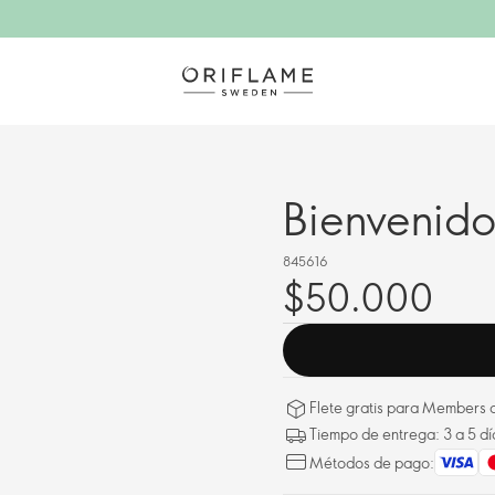
Bienvenido
845616
$50.000
Flete gratis para Members a
Tiempo de entrega: 3 a 5 dí
Métodos de pago: