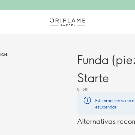
Funda (pie
IÓN.
Starte
814681
Este producto ya no e
estupendas!
Alternativas rec