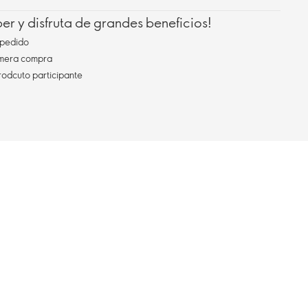
r y disfruta de grandes beneficios!
pedido
imera compra
rodcuto participante