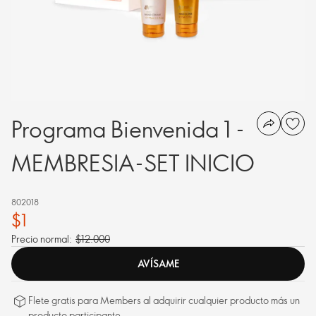
Programa Bienvenida 1 -
MEMBRESIA-SET INICIO
802018
$1
Precio normal:
$12.000
AVÍSAME
Flete gratis para Members al adquirir cualquier producto más un
producto participante.