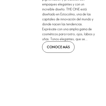
empaques elegantes y con un
increíble diseño. THE ONE está
diseñado en Estocolmo, una de las
capitales de innovación del mundo y
donde nacen las tendencias.
Exprésate con una amplia gama de
cosméticos para rostro, ojos, labios y
uñas. Tonos elegantes, que se
combinan con formatos innovadores.
CONOCE MÁS
¡Llévalos contigo!