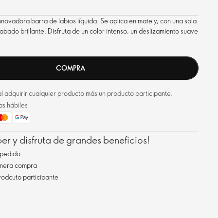
nnovadora barra de labios líquida. Se aplica en mate y, con una sola
abado brillante. Disfruta de un color intenso, un deslizamiento suave
COMPRA
l adquirir cualquier producto más un producto participante.
as hábiles
r y disfruta de grandes beneficios!
pedido
imera compra
rodcuto participante