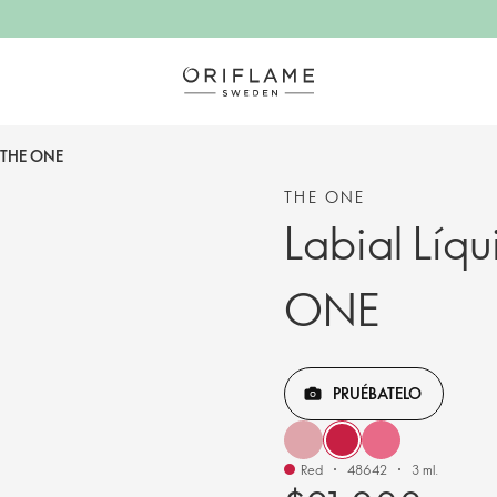
r THE ONE
THE ONE
Labial Líqu
ONE
PRUÉBATELO
Red
48642
3 ml.