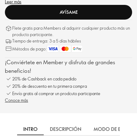
y perfecta para cualquier escapada veraniega.
Leer más
AVÍSAME
Flete gratis para Members al adquirir cualquier producto más un
producto participante.
Tiempo de entrega: 3 a 5 días hábiles
Métodos de pago:
¡Conviértete en Member y disfruta de grandes
beneficios!
20% de Cashback en cada pedido
20% de descuento en tu primera compra
Envío gratis al comprar un prodcuto participante
Conoce más
INTRO
DESCRIPCIÓN
MODO DE EMPLEO