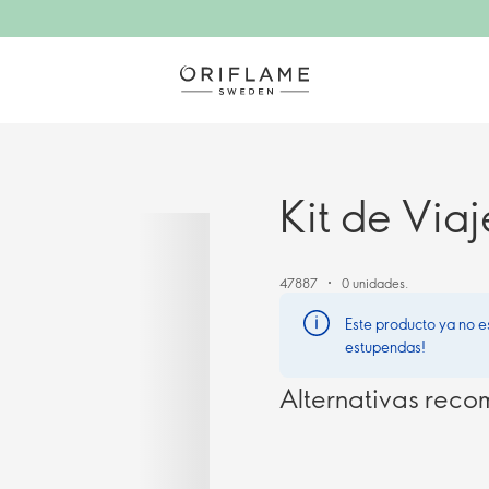
Kit de Via
47887
0 unidades.
Este producto ya no e
estupendas!
Alternativas rec