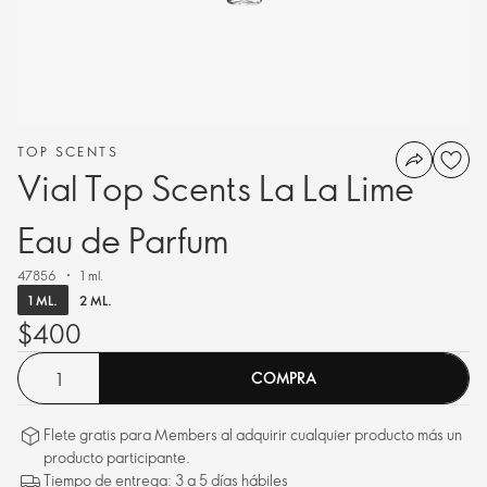
TOP SCENTS
Vial Top Scents La La Lime
Eau de Parfum
47856
1 ml.
1 ML.
2 ML.
$400
COMPRA
Flete gratis para Members al adquirir cualquier producto más un
producto participante.
Tiempo de entrega: 3 a 5 días hábiles