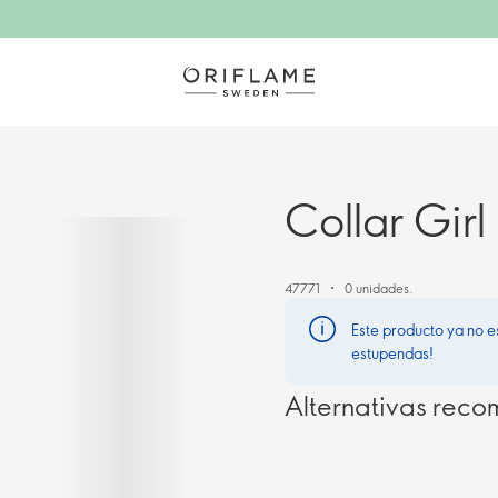
Collar Gir
47771
0 unidades.
Este producto ya no e
estupendas!
Alternativas rec