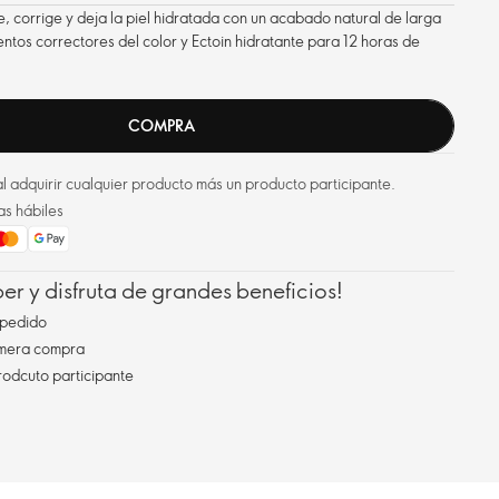
e, corrige y deja la piel hidratada con un acabado natural de larga
ntos correctores del color y Ectoin hidratante para 12 horas de
COMPRA
l adquirir cualquier producto más un producto participante.
as hábiles
r y disfruta de grandes beneficios!
pedido
imera compra
rodcuto participante