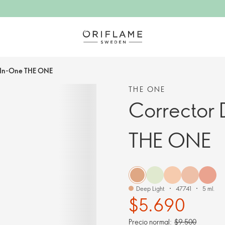
l-In-One THE ONE
THE ONE
Corrector 
THE ONE
Deep Light
47741
5 ml.
$5.690
Precio normal:
$9.500