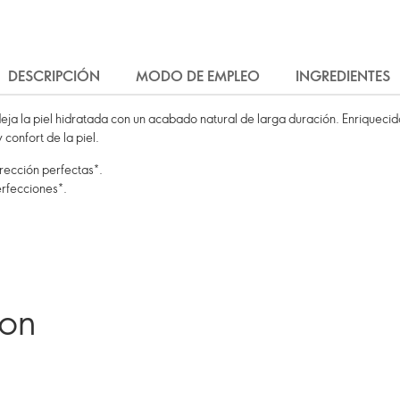
DESCRIPCIÓN
MODO DE EMPLEO
INGREDIENTES
deja la piel hidratada con un acabado natural de larga duración. Enriqueci
 confort de la piel.
rección perfectas*.
erfecciones*.
ron