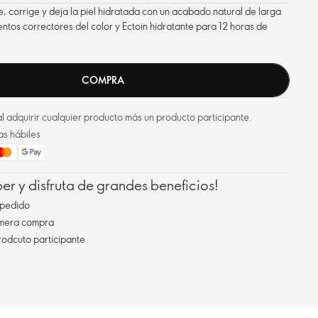
e, corrige y deja la piel hidratada con un acabado natural de larga
ntos correctores del color y Ectoin hidratante para 12 horas de
COMPRA
l adquirir cualquier producto más un producto participante.
as hábiles
r y disfruta de grandes beneficios!
pedido
imera compra
rodcuto participante