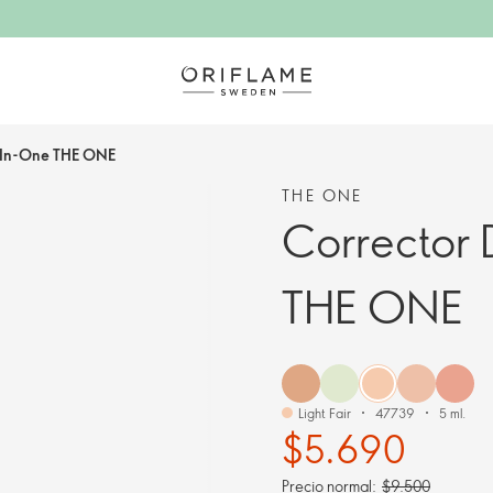
l-In-One THE ONE
THE ONE
Corrector 
THE ONE
Light Fair
47739
5 ml.
$5.690
Precio normal:
$9.500