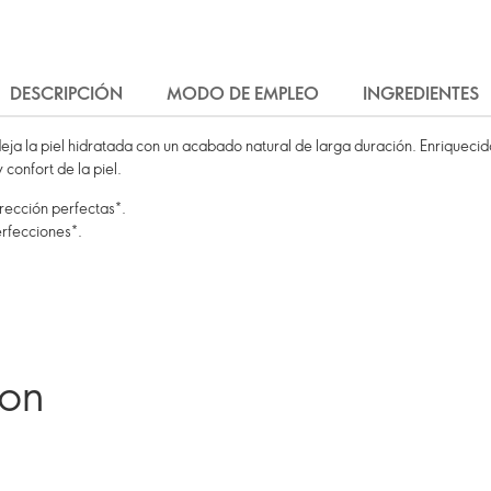
DESCRIPCIÓN
MODO DE EMPLEO
INGREDIENTES
deja la piel hidratada con un acabado natural de larga duración. Enriqueci
 confort de la piel.
rección perfectas*.
erfecciones*.
ron