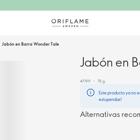
/
Jabón en Barra Wonder Tale
Jabón en B
47199
75 g.
Este producto ya no e
estupendas!
Alternativas rec