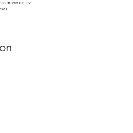
ioso aroma a nuez.
osos
ron