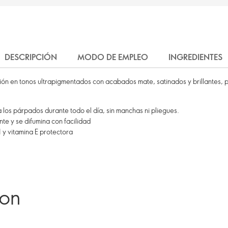
DESCRIPCIÓN
MODO DE EMPLEO
INGREDIENTES
ón en tonos ultrapigmentados con acabados mate, satinados y brillantes, p
a los párpados durante todo el día, sin manchas ni pliegues.
e y se difumina con facilidad
1 y vitamina E protectora
ron