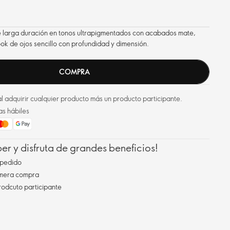
 larga duración en tonos ultrapigmentados con acabados mate,
look de ojos sencillo con profundidad y dimensión.
COMPRA
l adquirir cualquier producto más un producto participante.
as hábiles
r y disfruta de grandes beneficios!
pedido
imera compra
rodcuto participante