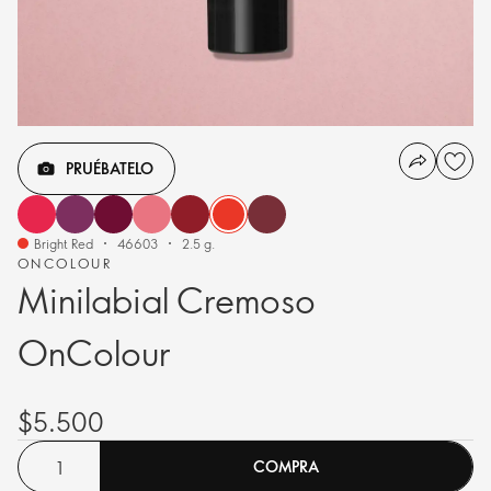
PRUÉBATELO
Bright Red
46603
2.5 g.
ONCOLOUR
Minilabial Cremoso
OnColour
$5.500
COMPRA