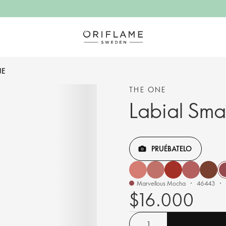
NE
THE ONE
Labial Sm
PRUÉBATELO
Marvellous Mocha
46443
$16.000