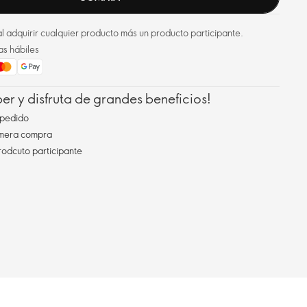
l adquirir cualquier producto más un producto participante.
as hábiles
r y disfruta de grandes beneficios!
pedido
imera compra
rodcuto participante