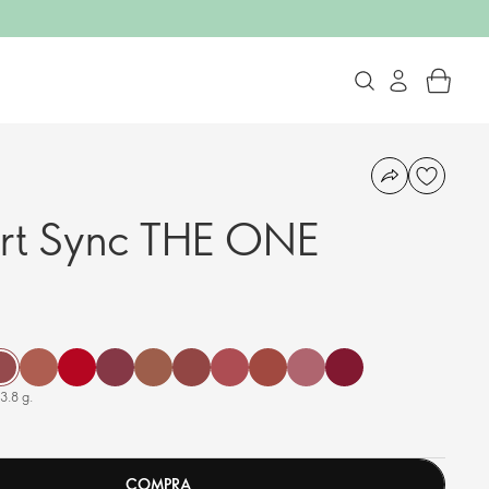
art Sync THE ONE
3.8 g.
COMPRA