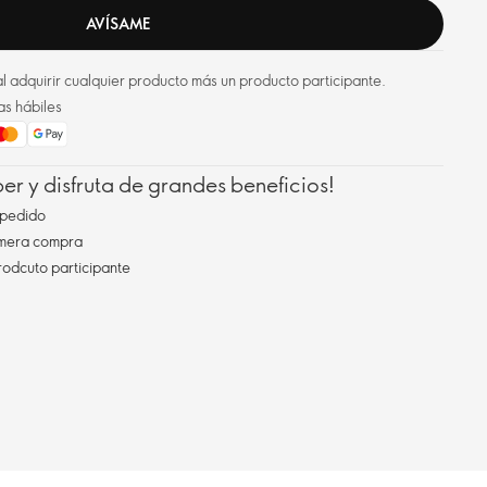
AVÍSAME
l adquirir cualquier producto más un producto participante.
as hábiles
r y disfruta de grandes beneficios!
pedido
imera compra
rodcuto participante