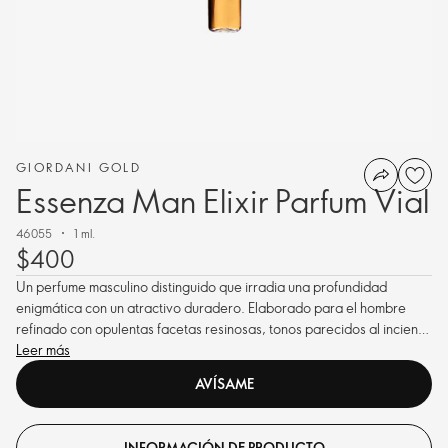
GIORDANI GOLD
Essenza Man Elixir Parfum Vial
46055
1 ml.
$400
Un perfume masculino distinguido que irradia una profundidad
enigmática con un atractivo duradero. Elaborado para el hombre
refinado con opulentas facetas resinosas, tonos parecidos al incienso
y cálidas notas amaderadas..
Leer más
AVÍSAME
INFORMACIÓN DE PRODUCTO