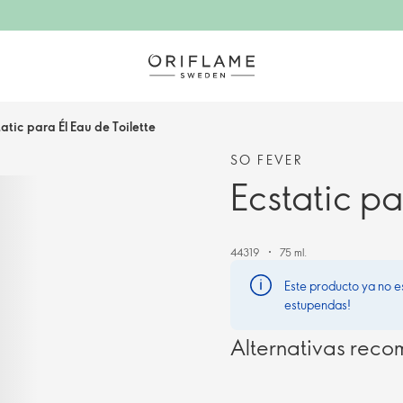
atic para Él Eau de Toilette
SO FEVER
Ecstatic pa
44319
75 ml.
Este producto ya no e
estupendas!
Alternativas rec