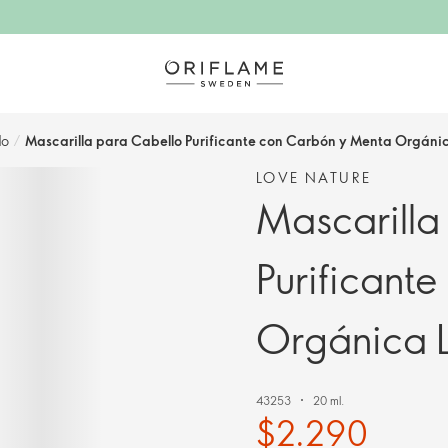
do
/
Mascarilla para Cabello Purificante con Carbón y Menta Orgáni
LOVE NATURE
Mascarilla
Purificant
Orgánica 
43253
20 ml.
$2.290