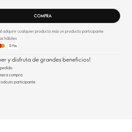
COMPRA
l adquirir cualquier producto más un producto participante.
as hábiles
r y disfruta de grandes beneficios!
pedido
imera compra
rodcuto participante