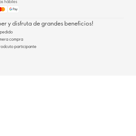
as hábiles
r y disfruta de grandes beneficios!
pedido
imera compra
rodcuto participante