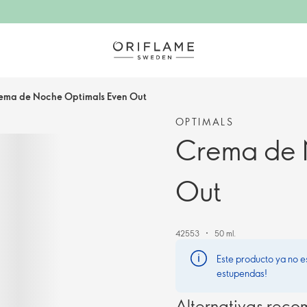
ema de Noche Optimals Even Out
OPTIMALS
Crema de 
Out
42553
50 ml.
Este producto ya no e
estupendas!
Alternativas rec