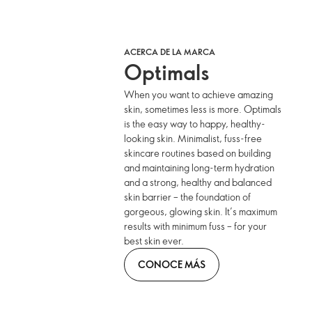
ACERCA DE LA MARCA
Optimals
When you want to achieve amazing
skin, sometimes less is more. Optimals
is the easy way to happy, healthy-
looking skin. Minimalist, fuss-free
skincare routines based on building
and maintaining long-term hydration
and a strong, healthy and balanced
skin barrier – the foundation of
gorgeous, glowing skin. It’s maximum
results with minimum fuss – for your
best skin ever.
CONOCE MÁS