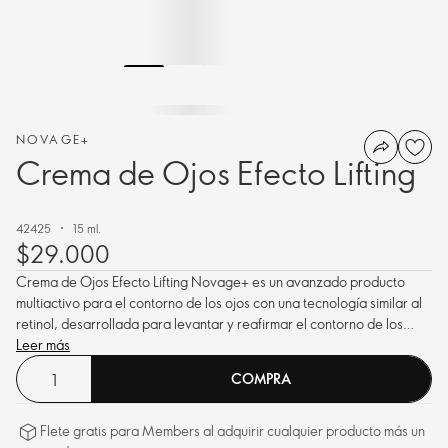
NOVAGE+
Crema de Ojos Efecto Lifting
42425
15 ml.
$29.000
Crema de Ojos Efecto Lifting Novage+ es un avanzado producto
multiactivo para el contorno de los ojos con una tecnología similar al
retinol, desarrollada para levantar y reafirmar el contorno de los
ojos, al tiempo que actúa sobre arrugas y signos de fatiga, para
Leer más
conseguir un aspecto más fresco, joven y renovado.
COMPRA
Flete gratis para Members al adquirir cualquier producto más un