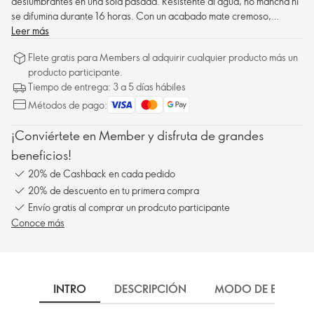
deslumbrantes en una sola pasada. Resistente al agua, no mancha ni
se difumina durante 16 horas. Con un acabado mate cremoso,
cómodo de llevar y fácil de aplicar, este delineador ultrapigmentado
Leer más
es para ti.
Flete gratis para Members al adquirir cualquier producto más un
producto participante.
Tiempo de entrega: 3 a 5 días hábiles
Métodos de pago:
¡Conviértete en Member y disfruta de grandes
beneficios!
20% de Cashback en cada pedido
20% de descuento en tu primera compra
Envío gratis al comprar un prodcuto participante
Conoce más
INTRO
DESCRIPCIÓN
MODO DE EMPLEO