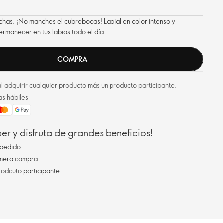
has. ¡No manches el cubrebocas! Labial en color intenso y
manecer en tus labios todo el día.
COMPRA
l adquirir cualquier producto más un producto participante.
as hábiles
r y disfruta de grandes beneficios!
pedido
imera compra
rodcuto participante