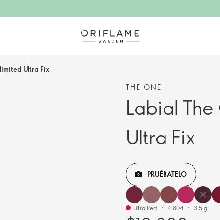
imited Ultra Fix
THE ONE
Labial The
Ultra Fix
PRUÉBATELO
Ultra Red
41804
3.5 g.