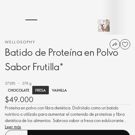
WELLOSOPHY
Batido de Proteína en Polvo
Sabor Frutilla*
37285
378 g.
FRESA
CHOCOLATE
VAINILLA
$49.000
Proteína en polvo con fibra dietética. Disfrútalo como un batido
nutritivo o utilízalo para aumentar el contenido de proteínas y fibra
dietética de los alimentos. Sabroso sabor a fresa con edulcorante
natural Stevia.
Leer más