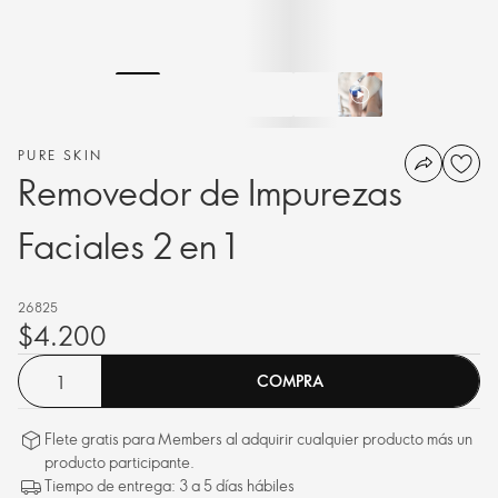
PURE SKIN
Removedor de Impurezas
Faciales 2 en 1
26825
$4.200
COMPRA
Flete gratis para Members al adquirir cualquier producto más un
producto participante.
Tiempo de entrega: 3 a 5 días hábiles