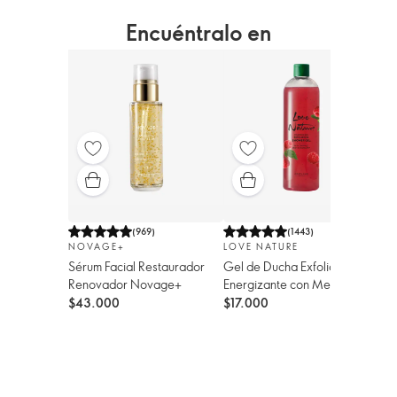
Encuéntralo en
(
969
)
(
1443
)
LO
NOVAGE+
LOVE NATURE
Gel
Sérum Facial Restaurador
Gel de Ducha Exfoliante y
Ene
Renovador Novage+
Energizante con Menta y
Fra
Frambuesa Orgánicos Love
$1
$43.000
$17.000
Na
Nature Tamaño Grande