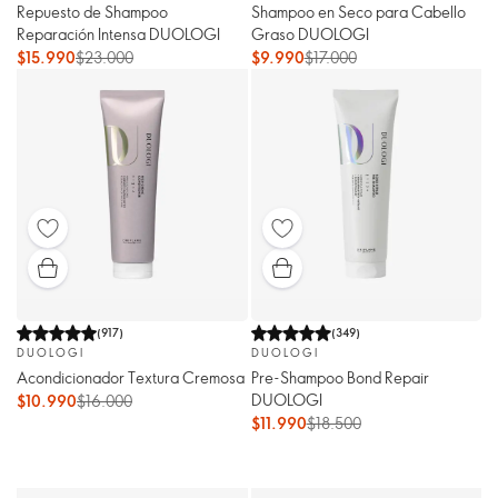
Repuesto de Shampoo
Shampoo en Seco para Cabello
Reparación Intensa DUOLOGI
Graso DUOLOGI
$15.990
$23.000
$9.990
$17.000
(
917
)
(
349
)
DUOLOGI
DUOLOGI
Acondicionador Textura Cremosa
Pre-Shampoo Bond Repair
DUOLOGI
$10.990
$16.000
$11.990
$18.500