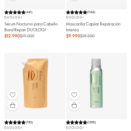
(
441
)
(
1166
)
DUOLOGI
DUOLOGI
Sérum Nocturno para Cabello
Mascarilla Capilar Reparación
Bond Repair DUOLOGI
Intensa
$12.990
$19.000
$9.990
$18.500
(
782
)
(
1200
)
DUOLOGI
DUOLOGI