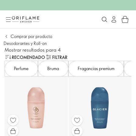
Comprar por producto
Desodorantes y Roll-on
Mostrar resultados para 4
RECOMENDADO
FILTRAR
Perfume
Bruma
Fragancias premium
T