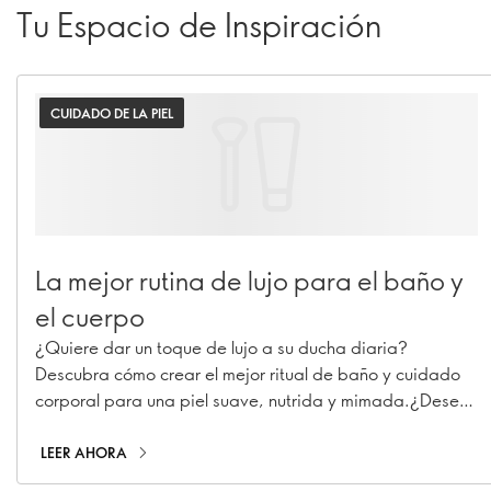
Tu Espacio de Inspiración
CUIDADO DE LA PIEL
La mejor rutina de lujo para el baño y
el cuerpo
¿Quiere dar un toque de lujo a su ducha diaria?
Descubra cómo crear el mejor ritual de baño y cuidado
corporal para una piel suave, nutrida y mimada.¿Desea
dar un toque de lujo a su rutina de ducha diaria?
Descubra cómo crear el mejor ritual de baño y cuidado
LEER AHORA
corporal para una piel suave, nutrida y mimada.