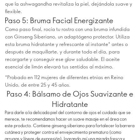
que la ashwagandha revitaliza la piel, dejándola suave y
flexible.
Paso 5: Bruma Facial Energizante
Como paso final, rocía tu rostro con una bruma infundida
con Ginseng Siberiano, un adaptógeno protector. Utiliza
esta bruma hidratante y refrescante al instante* antes o
después de maquillarte, y durante todo el día, para
recargarte y conseguir ese glow saludable. El aceite
esencial de limón elevará tus sentidos al máximo.
*Probado en 112 mujeres de diferentes etnias en Reino
Unido, de entre 25 y 45 años.
Paso 4: Bálsamo de Ojos Suavizante e
Hidratante
Para darle a la delicada piel del contorno de ojos el cuidado que se
merece, te recomendamos hacer un suave masaje en el área con
este producto. Contiene ginseng siberiano para fortalecer la barrera
cutánea y proteger contra el envejecimiento prematuro (como
arrugas y líneas de expresión), logrando así una mirada fresca y