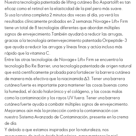
Nuestra tecnología patentada de lifting cutáneo Bio Aspartolift es tan
eficaz como el retinol en la elasticidad de la piel pero más suave.
Si usa la rutina completa 2 minutos dos veces al día, ya verá los
resultados clínicamente probados en 2 semanas.Novage+ Lift+ Firm
tiene un total de 8 tecnologías diferentes que abordan múltiples
signos de envejecimiento.También ayudará a reducir las arrugas,
gracias a la tecnología antienvejecimiento patentada Oripeptide-3
que ayuda a reducir las arrugas y líneas finas y actúa incluso más
rápido que la vitamina C.
Entre las otras tecnologías de Novage+ Lift+ Firm se encuentra la
tecnología Bio Re:Barrier, una tecnología patentada de origen natural
que está científicamente probada para fortalecer la barrera cutánea
de manera más efectiva que la niacinamida Δ3. Tener una barrera
cutánea fuerte es importante para mantener las cosas buenas como
la humedad, el ácido hialurónico y el colágeno, y las cosas malas
como la contaminación y los rayos UV fuera. Tener una barrera
cutánea fuerte ayuda a combatir múltiples signos de envejecimiento.
Mejoramos aún más la protección contra la contaminación con
nuestro Sistema Avanzado de Contaminación, presente en la crema
de día.
Y debido a que estamos inspirados por la naturaleza, nos
aseguramos de incluir ácido hialurónico, para mantener la piel