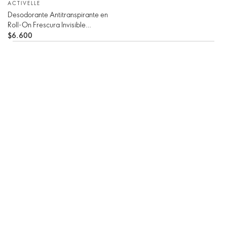
ACTIVELLE
Desodorante Antitranspirante en
Roll-On Frescura Invisible
Antimanchas Activelle
$6.600