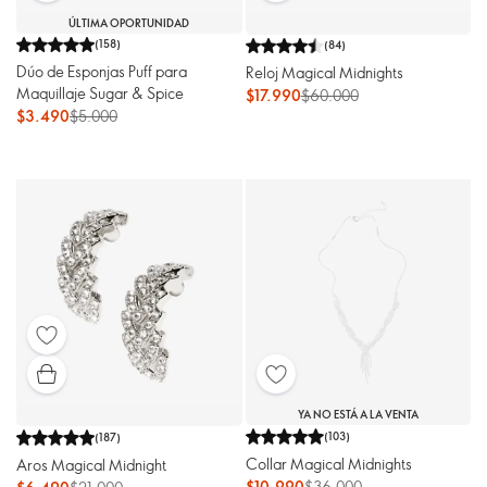
ÚLTIMA OPORTUNIDAD
(
158
)
(
84
)
Dúo de Esponjas Puff para
Reloj Magical Midnights
Maquillaje Sugar & Spice
$17.990
$60.000
$3.490
$5.000
YA NO ESTÁ A LA VENTA
(
103
)
(
187
)
Collar Magical Midnights
Aros Magical Midnight
$10.990
$36.000