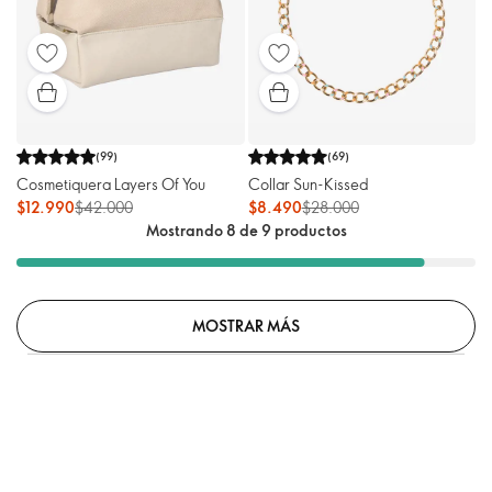
(
99
)
(
69
)
Cosmetiquera Layers Of You
Collar Sun-Kissed
$12.990
$42.000
$8.490
$28.000
Mostrando 8 de 9 productos
MOSTRAR MÁS