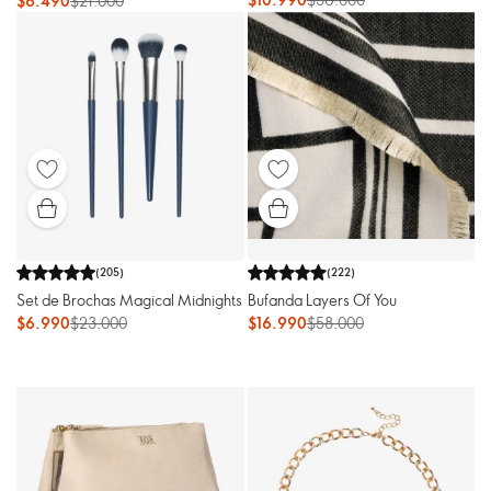
$6.490
$21.000
(
205
)
(
222
)
Set de Brochas Magical Midnights
Bufanda Layers Of You
$6.990
$23.000
$16.990
$58.000